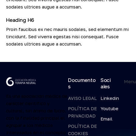
sodales ultrices augue a accumsan.
Heading H6
Proin faucibus ex nec mauris sodales, sed elementum mi
tincidunt. Sed viverra egestas nisi consequat. Fusce
sodales ultrices augue a accumsan.
Documento
Soci
Men
s
ales
Es una asociación médica de
AVISO LEGAL
Linkedin
carácter científico y
POLÍTICA DE
Youtube
cultural, sin ánimo de lucro,
PRIVACIDAD
con la finalidad principal el
Email
agrupar a los médicos
POLÍTICA DE
interesados en el concepto
COOKIES