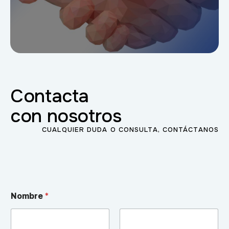
Contacta
con nosotros
CUALQUIER DUDA O CONSULTA, CONTÁCTANOS
N
Nombre
*
o
m
b
r