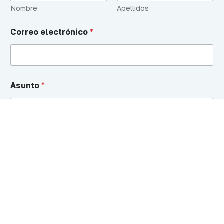
e
Nombre
Apellidos
*
N
Correo electrónico
*
o
m
b
r
e
Asunto
*
Mensaje
*