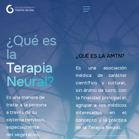
¿Qué es
la
¿QUÉ ES LA AMTN?
Terapia
Es una asociación
médica de carácter
Neural?
científico y cultural,
sin ánimo de lucro, con
Es una manera de
la finalidad principal el
tratar a la persona
agrupar a los médicos
a través de su
interesados en el
sistema nervioso,
concepto y la práctica
especialmente
de la Terapia Neural.
del vegetativo.