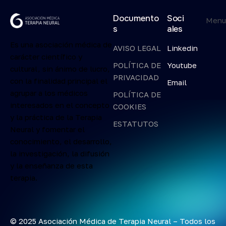
Documento
Soci
Men
s
ales
Es una asociación médica de
AVISO LEGAL
Linkedin
carácter científico y
POLÍTICA DE
Youtube
cultural, sin ánimo de lucro,
PRIVACIDAD
con la finalidad principal el
Email
agrupar a los médicos
POLÍTICA DE
interesados en el concepto
COOKIES
y la práctica de la Terapia
ESTATUTOS
Neural y fomentar el
conocimiento, el desarrollo,
la investigación, la difusión
y la enseñanza de esta
terapia.
© 2025 Asociación Médica de Terapia Neural – Todos los