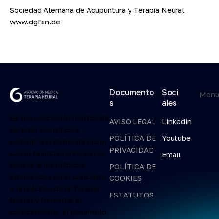
Sociedad Alemana de Acupuntura y Terapia Neural
www.dgfan.de
Documento
Soci
Men
s
ales
Es una asociación médica de
AVISO LEGAL
Linkedin
carácter científico y
POLÍTICA DE
Youtube
cultural, sin ánimo de lucro,
PRIVACIDAD
con la finalidad principal el
Email
agrupar a los médicos
POLÍTICA DE
interesados en el concepto
COOKIES
y la práctica de la Terapia
ESTATUTOS
Neural y fomentar el
conocimiento, el desarrollo,