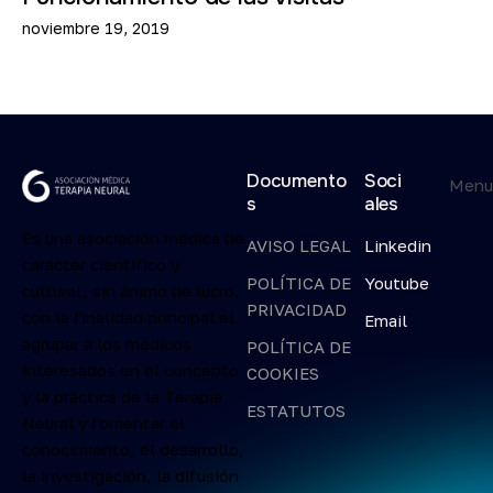
noviembre 19, 2019
Documento
Soci
Men
s
ales
Es una asociación médica de
AVISO LEGAL
Linkedin
carácter científico y
POLÍTICA DE
Youtube
cultural, sin ánimo de lucro,
PRIVACIDAD
con la finalidad principal el
Email
agrupar a los médicos
POLÍTICA DE
interesados en el concepto
COOKIES
y la práctica de la Terapia
ESTATUTOS
Neural y fomentar el
conocimiento, el desarrollo,
la investigación, la difusión