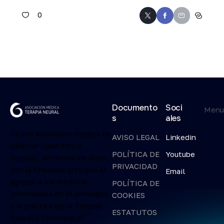
0
Documento
Soci
Men
s
ales
Es una asociación médica de
AVISO LEGAL
Linkedin
carácter científico y
POLÍTICA DE
Youtube
cultural, sin ánimo de lucro,
PRIVACIDAD
con la finalidad principal el
Email
agrupar a los médicos
POLÍTICA DE
interesados en el concepto
COOKIES
y la práctica de la Terapia
ESTATUTOS
Neural y fomentar el