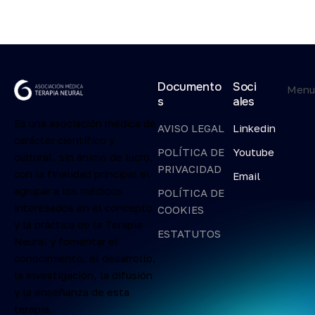
Documento
Soci
Men
s
ales
Es una asociación médica de
AVISO LEGAL
Linkedin
carácter científico y
POLÍTICA DE
Youtube
cultural, sin ánimo de lucro,
PRIVACIDAD
con la finalidad principal el
Email
agrupar a los médicos
POLÍTICA DE
interesados en el concepto
COOKIES
y la práctica de la Terapia
ESTATUTOS
Neural y fomentar el
conocimiento, el desarrollo,
la investigación, la difusión
y la enseñanza de esta
terapia.